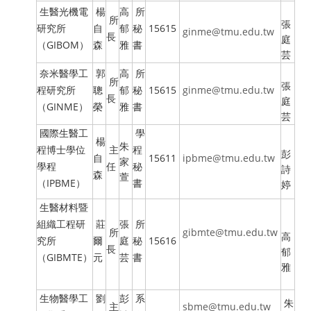
生醫光機電
楊
高
所
所
張
研究所
自
郁
秘
15615
ginme@tmu.edu.tw
長
庭
（GIBOM）
森
雅
書
芸
奈米醫學工
郭
高
所
所
張
程研究所
聰
郁
秘
15615
ginme@tmu.edu.tw
長
庭
（GINME）
榮
雅
書
芸
國際生醫工
學
楊
朱
程博士學位
主
程
彭
自
15611
ipbme@tmu.edu.tw
家
學程
任
秘
詩
森
萱
（IPBME）
書
婷
生醫材料暨
組織工程研
莊
張
所
所
gibmte@tmu.edu.tw
高
究所
爾
庭
秘
15616
長
郁
（GIBMTE）
元
芸
書
雅
生物醫學工
劉
彭
系
朱
主
sbme@tmu.edu.tw