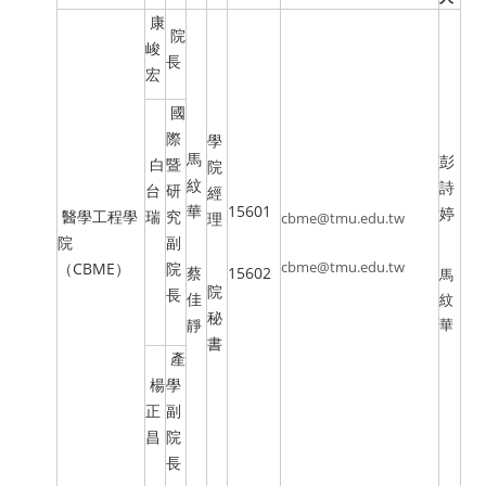
康
院
峻
長
宏
國
際
學
馬
彭
白
暨
院
紋
詩
台
研
經
華
15601
婷
醫學工程學
瑞
究
理
cbme@tmu.edu.tw
院
副
cbme@tmu.edu.tw
（CBME）
院
蔡
15602
馬
院
長
佳
紋
秘
靜
華
書
產
楊
學
正
副
昌
院
長