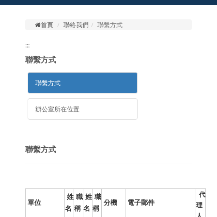
首頁
聯絡我們
聯繫方式
:::
聯繫方式
聯繫方式
辦公室所在位置
聯繫方式
代
姓
職
姓
職
單位
分機
電子郵件
理
名
稱
名
稱
人